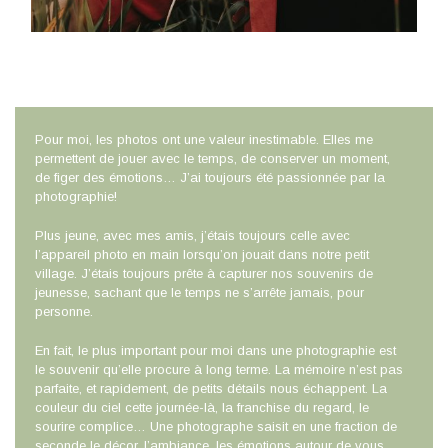
Pour moi, les photos ont une valeur inestimable. Elles me
permettent de jouer avec le temps, de conserver un moment,
de figer des émotions… J’ai toujours été passionnée par la
photographie!
Plus jeune, avec mes amis, j’étais toujours celle avec
l’appareil photo en main lorsqu’on jouait dans notre petit
village. J’étais toujours prête à capturer nos souvenirs de
jeunesse, sachant que le temps ne s’arrête jamais, pour
personne.
En fait, le plus important pour moi dans une photographie est
le souvenir qu’elle procure à long terme. La mémoire n’est pas
parfaite, et rapidement, de petits détails nous échappent. La
couleur du ciel cette journée-là, la franchise du regard, le
sourire complice… Une photographe saisit en une fraction de
seconde le décor, l’ambiance, les émotions autour de vous,